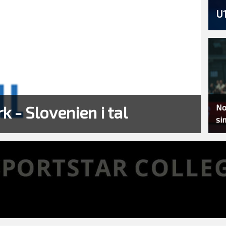
U1
- Slovenien i tal
No
si