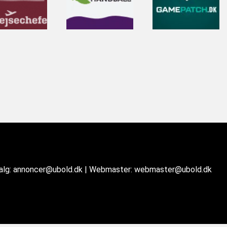
salg: annoncer@ubold.dk | Webmaster: webmaster@ubold.dk