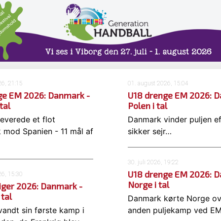
26, 21:15
01. august 2026, 15:04
ge EM 2026: Danmark -
U18 drenge EM 2026: D
tal
Polen i tal
everede et flot
Danmark vinder puljen ef
mod Spanien - 11 mål af
sikker sejr…
…
30. juli 2026, 19:22
U18 drenge EM 2026: D
26, 15:30
Norge i tal
iger 2026: Danmark -
 tal
Danmark kørte Norge ov
andt sin første kamp i
anden puljekamp ved E