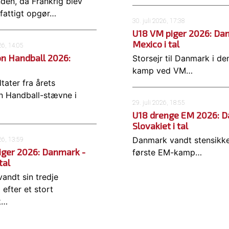
den, da Frankrig blev
lfattigt opgør…
30. juli 2026, 17:38
U18 VM piger 2026: Da
Mexico i tal
26, 14:05
on Handball 2026:
Storsejr til Danmark i d
kamp ved VM…
ltater fra årets
n Handball-stævne i
29. juli 2026, 18:55
U18 drenge EM 2026: D
Slovakiet i tal
Danmark vandt stensikke
26, 13:59
iger 2026: Danmark -
første EM-kamp…
tal
andt sin tredje
efter et stort
k…