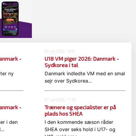
29. juli 2026, 16:51
anmark -
U18 VM piger 2026: Danmark -
Sydkorea i tal
ter ny
Danmark indledte VM med en smal
sejr over Sydkorea…
27. juli 2026, 11:25
anmark -
Trænere og specialister er på
plads hos SHEA
er i den
I den kommende sæson råder
M…
SHEA over seks hold i U17- og