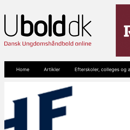
Home
(current)
Artikler
Efterskoler, colleges og