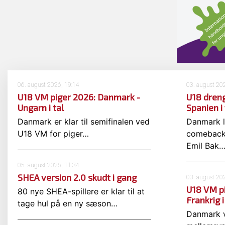
06. august 2026, 19:14
03. august 20
U18 VM piger 2026: Danmark -
U18 dren
Ungarn i tal
Spanien i 
Danmark er klar til semifinalen ved
Danmark l
U18 VM for piger…
comeback 
Emil Bak
05. august 2026, 11:34
SHEA version 2.0 skudt i gang
03. august 20
U18 VM p
80 nye SHEA-spillere er klar til at
Frankrig i
tage hul på en ny sæson…
Danmark v