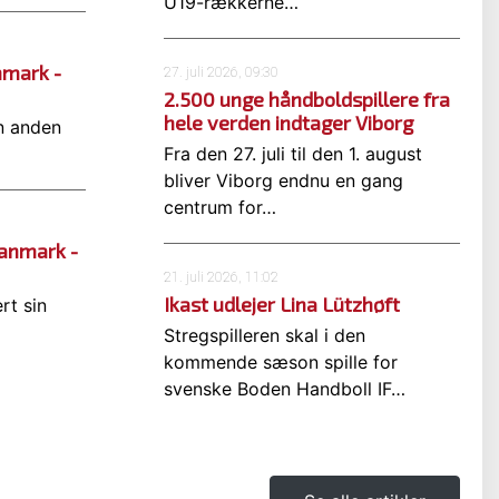
U19-rækkerne…
nmark -
27. juli 2026, 09:30
2.500 unge håndboldspillere fra
hele verden indtager Viborg
en anden
Fra den 27. juli til den 1. august
bliver Viborg endnu en gang
centrum for…
anmark -
21. juli 2026, 11:02
Ikast udlejer Lina Lützhøft
rt sin
Stregspilleren skal i den
kommende sæson spille for
svenske Boden Handboll IF…