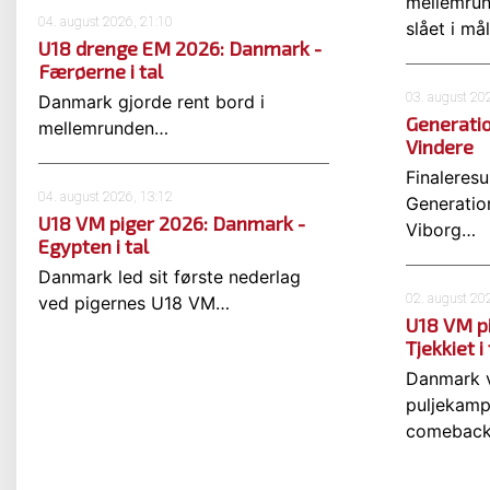
mellemrun
04. august 2026, 21:10
slået i må
U18 drenge EM 2026: Danmark -
Færøerne i tal
03. august 20
Danmark gjorde rent bord i
Generati
mellemrunden…
Vindere
Finaleresu
04. august 2026, 13:12
Generatio
U18 VM piger 2026: Danmark -
Viborg…
Egypten i tal
Danmark led sit første nederlag
02. august 20
ved pigernes U18 VM…
U18 VM p
Tjekkiet i 
Danmark v
puljekamp 
comebac