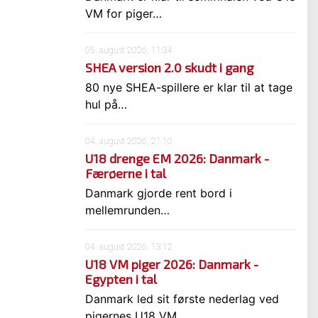
VM for piger…
05. august 2026, 11:34
SHEA version 2.0 skudt i gang
80 nye SHEA-spillere er klar til at tage
hul på…
04. august 2026, 21:10
U18 drenge EM 2026: Danmark -
Færøerne i tal
Danmark gjorde rent bord i
mellemrunden…
04. august 2026, 13:12
U18 VM piger 2026: Danmark -
Egypten i tal
Danmark led sit første nederlag ved
pigernes U18 VM…