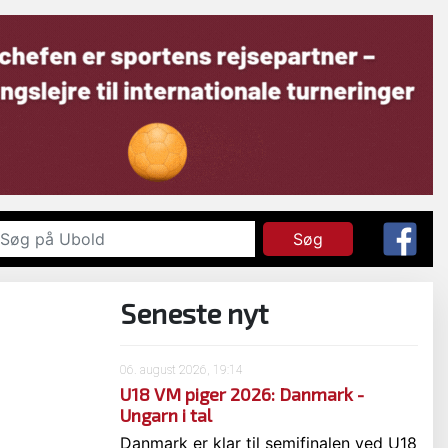
Søg
Seneste nyt
06. august 2026, 19:14
U18 VM piger 2026: Danmark -
Ungarn i tal
Danmark er klar til semifinalen ved U18