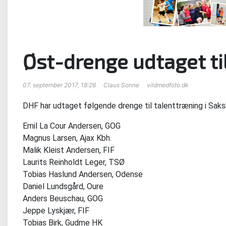
Øst-drenge udtaget ti
07. september 2017, 18:26
Claus Sonne
vildmedfoto.dk
DHF har udtaget følgende drenge til talenttræning i Saks
Emil La Cour Andersen, GOG
Magnus Larsen, Ajax Kbh.
Malik Kleist Andersen, FIF
Laurits Reinholdt Leger, TSØ
Tobias Haslund Andersen, Odense
Daniel Lundsgård, Oure
Anders Beuschau, GOG
Jeppe Lyskjær, FIF
Tobias Birk, Gudme HK