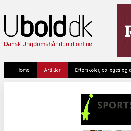
Home
(current)
Artikler
Efterskoler, colleges og