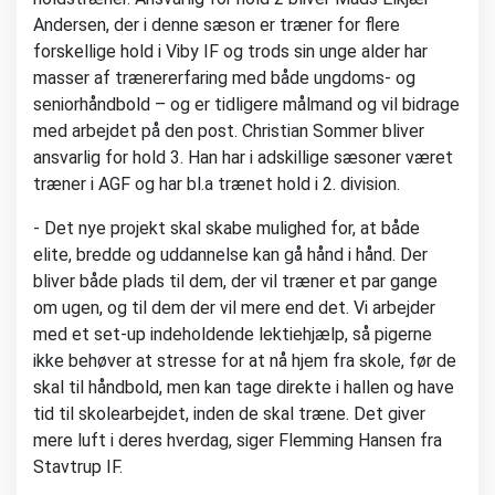
Andersen, der i denne sæson er træner for flere
forskellige hold i Viby IF og trods sin unge alder har
masser af trænererfaring med både ungdoms- og
seniorhåndbold – og er tidligere målmand og vil bidrage
med arbejdet på den post. Christian Sommer bliver
ansvarlig for hold 3. Han har i adskillige sæsoner været
træner i AGF og har bl.a trænet hold i 2. division.
- Det nye projekt skal skabe mulighed for, at både
elite, bredde og uddannelse kan gå hånd i hånd. Der
bliver både plads til dem, der vil træner et par gange
om ugen, og til dem der vil mere end det. Vi arbejder
med et set-up indeholdende lektiehjælp, så pigerne
ikke behøver at stresse for at nå hjem fra skole, før de
skal til håndbold, men kan tage direkte i hallen og have
tid til skolearbejdet, inden de skal træne. Det giver
mere luft i deres hverdag, siger Flemming Hansen fra
Stavtrup IF.