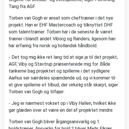
Tang fra AGF.
Torben van Gogh er ansat som cheftræner i det nye
projekt. Han er EHF Mastercoach og tilknyttet DHF
som talenttræner. Torben har i de seneste år været
træner i blandt andet Viborg og Randers, ligesom han
har erfaring fra norsk og hollandsk håndbold.
- Det tog mig ikke ret lang tid at sige ja til det projekt,
AGF, Viby og Stavtrup præsenterede mig for. Både
tankerne bag projektet og spillerne i det sydligere
Aarhus ser særdeles spændende ud, og vi kommer til
at give spillerne et tilbud, der virkelig står skarpt, siger
Torben van Gogh og tilføjer:
- Jeg er nærmest vokset op i Viby Hallen, hvilket ikke
gør glæden over at være en del af projektet mindre.
Torben van Gogh bliver årgangsansvarlig og 1.
holdstræner. Ansvarlig for hold 2 bliver Mads Elkjær