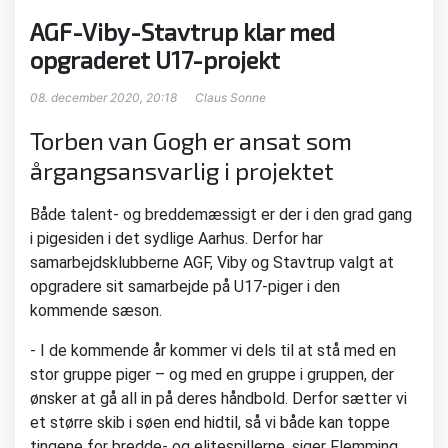
AGF-Viby-Stavtrup klar med
opgraderet U17-projekt
08. december 2020, 20:18
Claus Sonne
Torben van Gogh er ansat som
årgangsansvarlig i projektet
Både talent- og breddemæssigt er der i den grad gang
i pigesiden i det sydlige Aarhus. Derfor har
samarbejdsklubberne AGF, Viby og Stavtrup valgt at
opgradere sit samarbejde på U17-piger i den
kommende sæson.
- I de kommende år kommer vi dels til at stå med en
stor gruppe piger – og med en gruppe i gruppen, der
ønsker at gå all in på deres håndbold. Derfor sætter vi
et større skib i søen end hidtil, så vi både kan toppe
tingene for bredde- og elitespillerne, siger Flemming