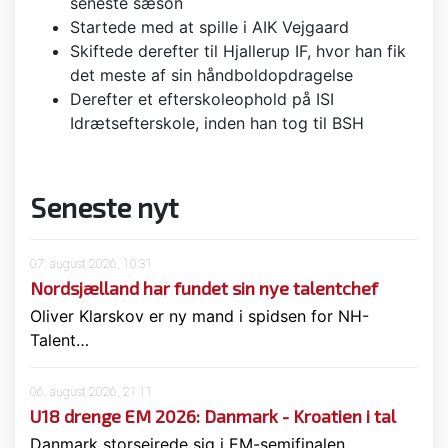
seneste sæson
Startede med at spille i AIK Vejgaard
Skiftede derefter til Hjallerup IF, hvor han fik
det meste af sin håndboldopdragelse
Derefter et efterskoleophold på ISI
Idrætsefterskole, inden han tog til BSH
Seneste nyt
07. august 2026, 10:31
Nordsjælland har fundet sin nye talentchef
Oliver Klarskov er ny mand i spidsen for NH-
Talent…
06. august 2026, 21:11
U18 drenge EM 2026: Danmark - Kroatien i tal
Danmark storsejrede sig i EM-semifinalen…