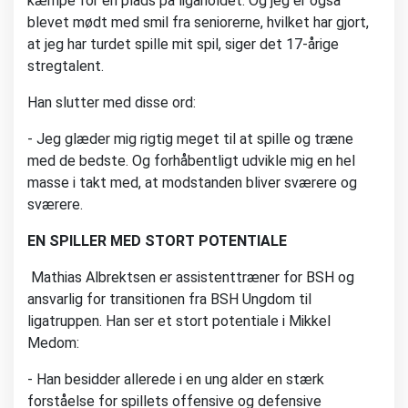
kæmpe for en plads på ligaholdet. Og jeg er også
blevet mødt med smil fra seniorerne, hvilket har gjort,
at jeg har turdet spille mit spil, siger det 17-årige
stregtalent.
Han slutter med disse ord:
- Jeg glæder mig rigtig meget til at spille og træne
med de bedste. Og forhåbentligt udvikle mig en hel
masse i takt med, at modstanden bliver sværere og
sværere.
EN SPILLER MED STORT POTENTIALE
Mathias Albrektsen er assistenttræner for BSH og
ansvarlig for transitionen fra BSH Ungdom til
ligatruppen. Han ser et stort potentiale i Mikkel
Medom:
- Han besidder allerede i en ung alder en stærk
forståelse for spillets offensive og defensive