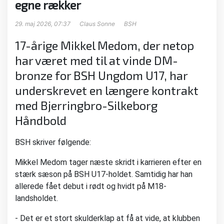
egne rækker
29. maj 2026, 07:37
Claus Sonne
BSH
17-årige Mikkel Medom, der netop
har været med til at vinde DM-
bronze for BSH Ungdom U17, har
underskrevet en længere kontrakt
med Bjerringbro-Silkeborg
Håndbold
BSH skriver følgende:
Mikkel Medom tager næste skridt i karrieren efter en
stærk sæson på BSH U17-holdet. Samtidig har han
allerede fået debut i rødt og hvidt på M18-
landsholdet.
- Det er et stort skulderklap at få at vide, at klubben