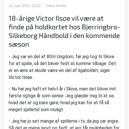
22. maj 2023, 14:02
Claus Sonne
18-årige Victor Ilsøe vil være at
finde på holdkortet hos Bjerringbro-
Silkeborg Håndbold i den kommende
sæson
- Jeg var en del af BSH Ungdom, før jeg tog til Skive
for at spille, så det bliver fedt at komme tilbage. Det
er en ære at skulle være en del af ligaholdet, siger
Victor Ilsøe.
- Nu har jeg haft et halvt år i Skive, men det bliver mit
første rigtige år som senior. Jeg glæder mig til at se,
hvad det er og bare gøre, hvad jeg kan for at få så
meget spilletid som muligt.
- Jeg har jo set mange af spillerne i tv, da jeg var yngre.
Så det er mega sjovt og fedt, at jeg får muligheden for