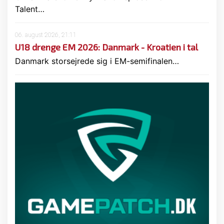
Talent…
06. august 2026, 21:11
U18 drenge EM 2026: Danmark - Kroatien i tal
Danmark storsejrede sig i EM-semifinalen…