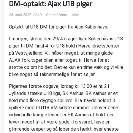
DM-optakt: Ajax U18 piger
28. april 2017, 22:19
Claus Sonne
Ajax
Optakt til U18 DM for piger fra Ajax København:
I morgen, lørdag den 29/4 drager Ajax Københavns U18
piger til DM Final 4 for U18 hold i Hørve idrætscenter
på Vestsjælland. V
...
i håber meget, at mange glade
AJAX folk tager bilen eller toget til Hørve for at
støtte op om holdet. Det er kun en time væk og vi ville
blive noget så taknemmelige for at se jer.
Pigernes første opgave, lørdag kl. 13:00 er nr. 2 i
Jyllands stærke U18 liga, SK Aarhus. SK Aarhus er et
hold med flere dygtige spillere. Bl.a. havde holdet 3
spillere med til U18 VM sidste sommer. Udover deres
individuelle kompetencer er SK Aarhus et hold, der
lever meget af at være gode i forsvaret, have en
glimrende keeper og så løber de stærkt, hver eneste