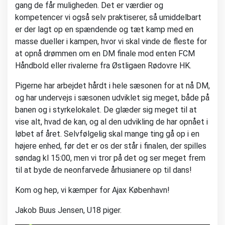
gang de får muligheden. Det er værdier og
kompetencer vi også selv praktiserer, så umiddelbart
er der lagt op en spændende og tæt kamp med en
masse dueller i kampen, hvor vi skal vinde de fleste for
at opnå drømmen om en DM finale mod enten FCM
Håndbold eller rivalerne fra Østligaen Rødovre HK.
Pigerne har arbejdet hårdt i hele sæsonen for at nå DM,
og har undervejs i sæsonen udviklet sig meget, både på
banen og i styrkelokalet. De glæder sig meget til at
vise alt, hvad de kan, og al den udvikling de har opnået i
løbet af året. Selvfølgelig skal mange ting gå op i en
højere enhed, før det er os der står i finalen, der spilles
søndag kl 15:00, men vi tror på det og ser meget frem
til at byde de neonfarvede århusianere op til dans!
Kom og hep, vi kæmper for Ajax København!
Jakob Buus Jensen, U18 piger.