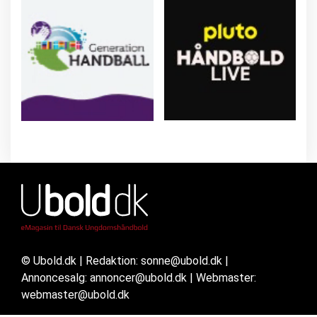
© Ubold.dk | Redaktion: sonne@ubold.dk |
Annoncesalg: annoncer@ubold.dk | Webmaster:
webmaster@ubold.dk