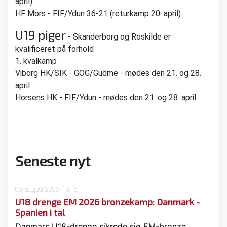
april)
HF Mors - FIF/Ydun 36-21 (returkamp 20. april)
U19 piger
- Skanderborg og Roskilde er
kvalificeret på forhold
1. kvalkamp
Viborg HK/SIK - GOG/Gudme - mødes den 21. og 28.
april
Horsens HK - FIF/Ydun - mødes den 21. og 28. april
Seneste nyt
09. august 2026, 19:16
U18 drenge EM 2026 bronzekamp: Danmark -
Spanien i tal
Danmars U18-drenge sikrede sig EM-bronze…