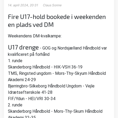
14. april 2024, 20:31
Claus Sonne
Fire U17-hold bookede i weekenden
en plads ved DM
Weekendens DM-kvalkampe:
U17 drenge
- GOG og Nordsjælland Håndbold var
kvalificeret på forhånd
1. runde
Skanderborg Håndbold - HIK-VSH 36-19
TMS, Ringsted ungdom - Mors-Thy-Skyum Håndbold
Akademi 24-29
Bjerringbro-Silkeborg Håndbold Ungdom - Vejle
Idrætsefterskole 41-28
FIF/Ydun - HEI/VRI 30-34
2. runde
Skanderborg Håndbold - Mors-Thy-Skum Håndbold
Akademi 32-35