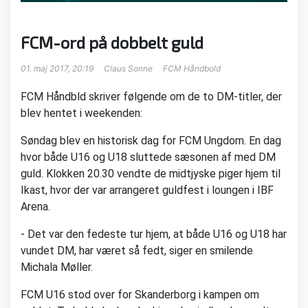
FCM-ord på dobbelt guld
01. maj 2017, 20:19
Claus Sonne
FCM Håndbold
FCM Håndbld skriver følgende om de to DM-titler, der
blev hentet i weekenden:
Søndag blev en historisk dag for FCM Ungdom. En dag
hvor både U16 og U18 sluttede sæsonen af med DM
guld. Klokken 20.30 vendte de midtjyske piger hjem til
Ikast, hvor der var arrangeret guldfest i loungen i IBF
Arena.
- Det var den fedeste tur hjem, at både U16 og U18 har
vundet DM, har været så fedt, siger en smilende
Michala Møller.
FCM U16 stod over for Skanderborg i kampen om