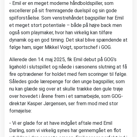
- Emil er en meget moderne håndboldspiller, som
excellerer på sit fremragende duelspil og sin gode
spilforståelse. Som venstrehåndet bagspiller har Emil
et meget stort potentiale – både på højre back men
også som playmaker, hvor han virkelig kan tilføre
dynamik og en god timing. Det skal blive spændende at
følge ham, siger Mikkel Voigt, sportschef i GOG.
Allerede den 14. maj 2025, fik Emil debut på GOG’s
ligahold i slutspillet og nåede i sæsonens slutning at få
fire optrædener for holdet med fem scoringer til følge.
Således gode lærepenge for den unge bagspiller, som
nu kan glæde sig over at skulle trække den gule trøje
over hovedet i årene frem i et samarbejde, som GOG-
direktør Kasper Jørgensen, ser frem mod med stor
fornøjelse:
- Vi er glade for at have indgået aftale med Emil
Darling, som vi virkelig synes har gennemgået en flot