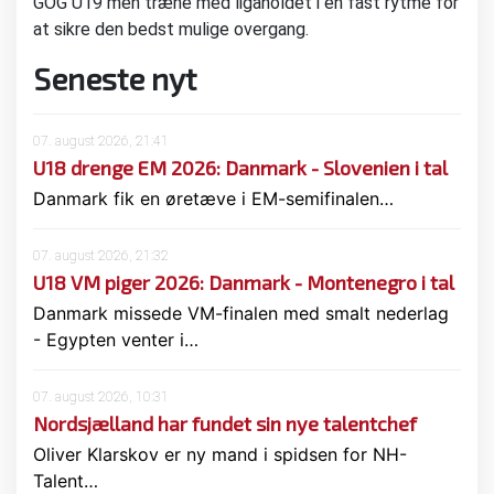
GOG U19 men træne med ligaholdet i en fast rytme for
at sikre den bedst mulige overgang.
Seneste nyt
07. august 2026, 21:41
U18 drenge EM 2026: Danmark - Slovenien i tal
Danmark fik en øretæve i EM-semifinalen…
07. august 2026, 21:32
U18 VM piger 2026: Danmark - Montenegro i tal
Danmark missede VM-finalen med smalt nederlag
- Egypten venter i…
07. august 2026, 10:31
Nordsjælland har fundet sin nye talentchef
Oliver Klarskov er ny mand i spidsen for NH-
Talent…