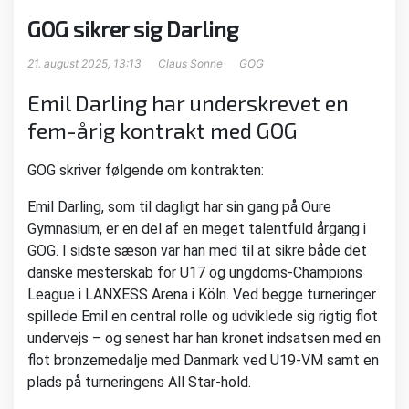
GOG sikrer sig Darling
21. august 2025, 13:13
Claus Sonne
GOG
Emil Darling har underskrevet en
fem-årig kontrakt med GOG
GOG skriver følgende om kontrakten:
Emil Darling, som til dagligt har sin gang på Oure
Gymnasium, er en del af en meget talentfuld årgang i
GOG. I sidste sæson var han med til at sikre både det
danske mesterskab for U17 og ungdoms-Champions
League i LANXESS Arena i Köln. Ved begge turneringer
spillede Emil en central rolle og udviklede sig rigtig flot
undervejs – og senest har han kronet indsatsen med en
flot bronzemedalje med Danmark ved U19-VM samt en
plads på turneringens All Star-hold.