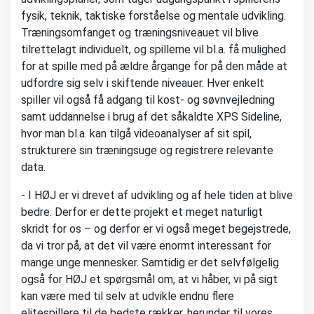
fysik, teknik, taktiske forståelse og mentale udvikling.
Træningsomfanget og træningsniveauet vil blive
tilrettelagt individuelt, og spillerne vil bl.a. få mulighed
for at spille med på ældre årgange for på den måde at
udfordre sig selv i skiftende niveauer. Hver enkelt
spiller vil også få adgang til kost- og søvnvejledning
samt uddannelse i brug af det såkaldte XPS Sideline,
hvor man bl.a. kan tilgå videoanalyser af sit spil,
strukturere sin træningsuge og registrere relevante
data.
- I HØJ er vi drevet af udvikling og af hele tiden at blive
bedre. Derfor er dette projekt et meget naturligt
skridt for os – og derfor er vi også meget begejstrede,
da vi tror på, at det vil være enormt interessant for
mange unge mennesker. Samtidig er det selvfølgelig
også for HØJ et spørgsmål om, at vi håber, vi på sigt
kan være med til selv at udvikle endnu flere
elitespillere til de bedste rækker, herunder til vores