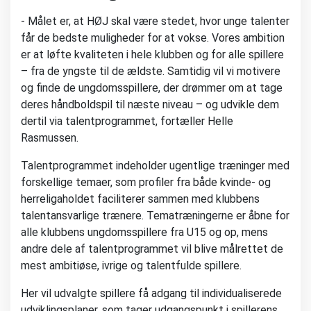
- Målet er, at HØJ skal være stedet, hvor unge talenter
får de bedste muligheder for at vokse. Vores ambition
er at løfte kvaliteten i hele klubben og for alle spillere
– fra de yngste til de ældste. Samtidig vil vi motivere
og finde de ungdomsspillere, der drømmer om at tage
deres håndboldspil til næste niveau – og udvikle dem
dertil via talentprogrammet, fortæller Helle
Rasmussen.
Talentprogrammet indeholder ugentlige træninger med
forskellige temaer, som profiler fra både kvinde- og
herreligaholdet faciliterer sammen med klubbens
talentansvarlige trænere. Tematræningerne er åbne for
alle klubbens ungdomsspillere fra U15 og op, mens
andre dele af talentprogrammet vil blive målrettet de
mest ambitiøse, ivrige og talentfulde spillere.
Her vil udvalgte spillere få adgang til individualiserede
udviklingsplaner, som tager udgangspunkt i spillerens