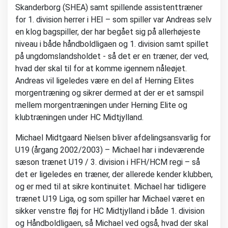
Skanderborg (SHEA) samt spillende assistenttræner
for 1. division herrer i HEI – som spiller var Andreas selv
en klog bagspiller, der har begået sig på allerhøjeste
niveau i både håndboldligaen og 1. division samt spillet
på ungdomslandsholdet - så det er en træner, der ved,
hvad der skal til for at komme igennem nåleøjet.
Andreas vil ligeledes være en del af Herning Elites
morgentræning og sikrer dermed at der er et samspil
mellem morgentræningen under Herning Elite og
klubtræningen under HC Midtjylland.
Michael Midtgaard Nielsen bliver afdelingsansvarlig for
U19 (årgang 2002/2003) – Michael har i indeværende
sæson trænet U19 / 3. division i HFH/HCM regi – så
det er ligeledes en træner, der allerede kender klubben,
og er med til at sikre kontinuitet. Michael har tidligere
trænet U19 Liga, og som spiller har Michael været en
sikker venstre fløj for HC Midtjylland i både 1. division
og Håndboldligaen, så Michael ved også, hvad der skal