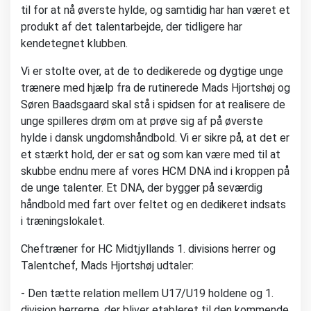
til for at nå øverste hylde, og samtidig har han været et
produkt af det talentarbejde, der tidligere har
kendetegnet klubben.
Vi er stolte over, at de to dedikerede og dygtige unge
trænere med hjælp fra de rutinerede Mads Hjortshøj og
Søren Baadsgaard skal stå i spidsen for at realisere de
unge spilleres drøm om at prøve sig af på øverste
hylde i dansk ungdomshåndbold. Vi er sikre på, at det er
et stærkt hold, der er sat og som kan være med til at
skubbe endnu mere af vores HCM DNA ind i kroppen på
de unge talenter. Et DNA, der bygger på seværdig
håndbold med fart over feltet og en dedikeret indsats
i træningslokalet.
Cheftræner for HC Midtjyllands 1. divisions herrer og
Talentchef, Mads Hjortshøj udtaler:
- Den tætte relation mellem U17/U19 holdene og 1.
division herrerne, der bliver etableret til den kommende