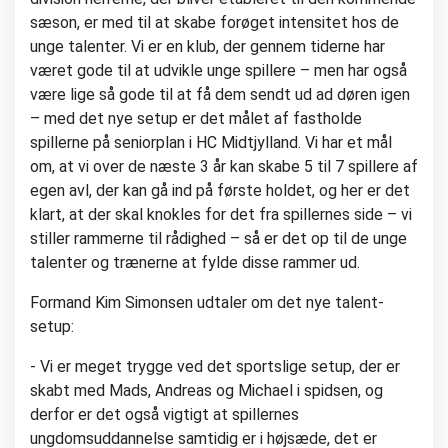
sæson, er med til at skabe forøget intensitet hos de
unge talenter. Vi er en klub, der gennem tiderne har
været gode til at udvikle unge spillere – men har også
være lige så gode til at få dem sendt ud ad døren igen
– med det nye setup er det målet af fastholde
spillerne på seniorplan i HC Midtjylland. Vi har et mål
om, at vi over de næste 3 år kan skabe 5 til 7 spillere af
egen avl, der kan gå ind på første holdet, og her er det
klart, at der skal knokles for det fra spillernes side – vi
stiller rammerne til rådighed – så er det op til de unge
talenter og trænerne at fylde disse rammer ud.
Formand Kim Simonsen udtaler om det nye talent-
setup:
- Vi er meget trygge ved det sportslige setup, der er
skabt med Mads, Andreas og Michael i spidsen, og
derfor er det også vigtigt at spillernes
ungdomsuddannelse samtidig er i højsæde, det er