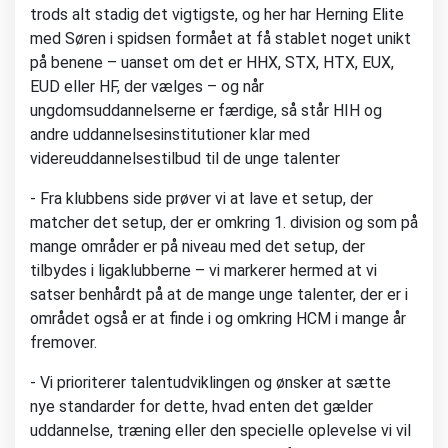
trods alt stadig det vigtigste, og her har Herning Elite
med Søren i spidsen formået at få stablet noget unikt
på benene – uanset om det er HHX, STX, HTX, EUX,
EUD eller HF, der vælges – og når
ungdomsuddannelserne er færdige, så står HIH og
andre uddannelsesinstitutioner klar med
videreuddannelsestilbud til de unge talenter
- Fra klubbens side prøver vi at lave et setup, der
matcher det setup, der er omkring 1. division og som på
mange områder er på niveau med det setup, der
tilbydes i ligaklubberne – vi markerer hermed at vi
satser benhårdt på at de mange unge talenter, der er i
området også er at finde i og omkring HCM i mange år
fremover.
- Vi prioriterer talentudviklingen og ønsker at sætte
nye standarder for dette, hvad enten det gælder
uddannelse, træning eller den specielle oplevelse vi vil