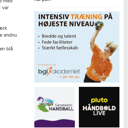
de med
r var
tærk
ive endnu
en blå