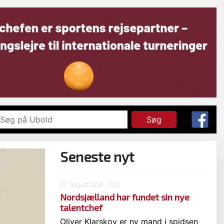
Søg
Seneste nyt
07. august 2026, 10:31
Nordsjælland har fundet sin nye
talentchef
Oliver Klarskov er ny mand i spidsen