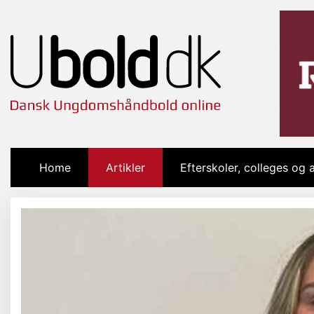
Home
(current)
Artikler
Efterskoler, colleges og