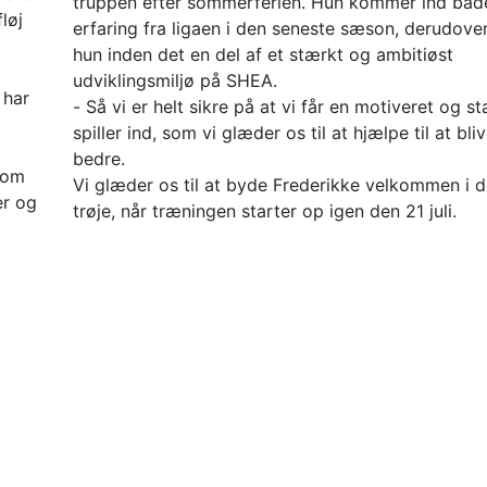
truppen efter sommerferien. Hun kommer ind bå
løj
erfaring fra ligaen i den seneste sæson, derudove
hun inden det en del af et stærkt og ambitiøst
udviklingsmiljø på SHEA.
 har
- Så vi er helt sikre på at vi får en motiveret og s
spiller ind, som vi glæder os til at hjælpe til at bl
bedre.
 som
Vi glæder os til at byde Frederikke velkommen i d
er og
trøje, når træningen starter op igen den 21 juli.