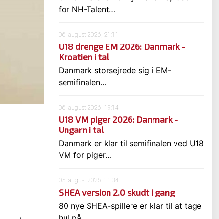
for NH-Talent…
06. august 2026, 21:11
U18 drenge EM 2026: Danmark -
Kroatien i tal
Danmark storsejrede sig i EM-
semifinalen…
06. august 2026, 19:14
U18 VM piger 2026: Danmark -
Ungarn i tal
Danmark er klar til semifinalen ved U18
VM for piger…
05. august 2026, 11:34
SHEA version 2.0 skudt i gang
80 nye SHEA-spillere er klar til at tage
i
hul på…