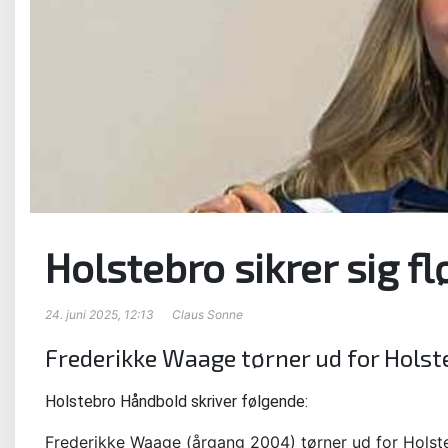
Holstebro sikrer sig flø
24. juni 2025, 12:13
Claus Sonne
Frederikke Waage tørner ud for Hol
Holstebro Håndbold skriver følgende:
Frederikke Waage (årgang 2004) tørner ud for Holst