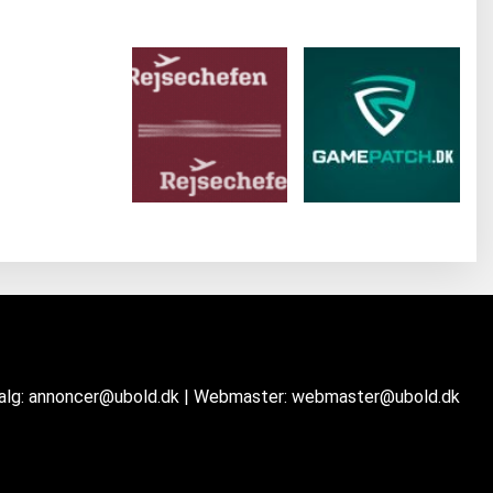
salg: annoncer@ubold.dk | Webmaster: webmaster@ubold.dk