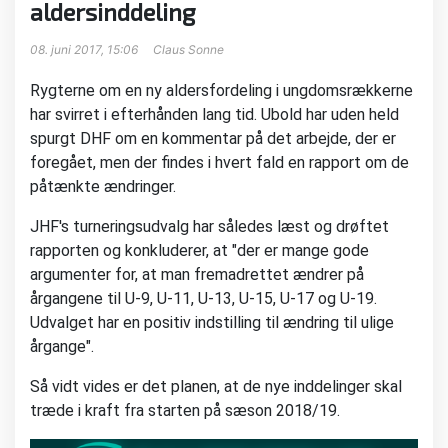
aldersinddeling
08. juni 2017, 15:06
Claus Sonne
Rygterne om en ny aldersfordeling i ungdomsrækkerne
har svirret i efterhånden lang tid. Ubold har uden held
spurgt DHF om en kommentar på det arbejde, der er
foregået, men der findes i hvert fald en rapport om de
påtænkte ændringer.
JHF's turneringsudvalg har således læst og drøftet
rapporten og konkluderer, at "der er mange gode
argumenter for, at man fremadrettet ændrer på
årgangene til U-9, U-11, U-13, U-15, U-17 og U-19.
Udvalget har en positiv indstilling til ændring til ulige
årgange".
Så vidt vides er det planen, at de nye inddelinger skal
træde i kraft fra starten på sæson 2018/19.