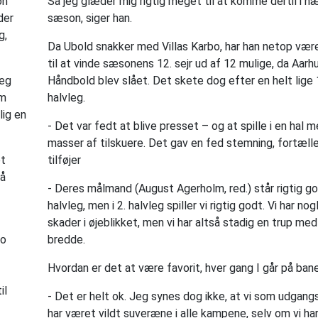
on
Så jeg glæder mig rigtig meget til at komme dertil i n
der
sæson, siger han.
g,
Da Ubold snakker med Villas Karbo, har han netop væ
til at vinde sæsonens 12. sejr ud af 12 mulige, da Aarh
jeg
Håndbold blev slået. Det skete dog efter en helt lige 
om
halvleg.
lig en
- Det var fedt at blive presset – og at spille i en hal 
masser af tilskuere. Det gav en fed stemning, fortæll
et
tilføjer
på
- Deres målmand (August Agerholm, red.) står rigtig god
halvleg, men i 2. halvleg spiller vi rigtig godt. Vi har nog
skader i øjeblikket, men vi har altså stadig en trup med
jo
bredde.
Hvordan er det at være favorit, hver gang I går på ban
il
- Det er helt ok. Jeg synes dog ikke, at vi som udgan
har været vildt suveræne i alle kampene, selv om vi ha