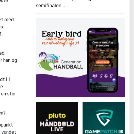
æste
semifinalen…
ret med
us
1.
med
er han og
t i 1.
le
 en stor
en?
gspunkt
r vundet