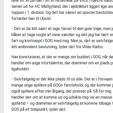
hele sit liv på nær i sit efterskoleår på VIES, i næste sæs
tørner ud for HC Midtjylland, der i øjeblikket ligget lige un
toppen i 1. division. Og det har været en speciel beslutnin
fortæller han til Ubold.
- Det er da lidt sært at sige farvel til den gule trøje, men 
håber at tage nogle af mine værdier og det jeg har lært 
fart og kontraspil i GOG med mig. Men jo, det er selvfølge
lidt ambivalent beslutning, lyder det fra Villas Karbo.
Han konstaterer, at der er mange om buddet i GOG, når d
handler om unge stortalenter, der drømmer om en plads 
ligaholdet.
- Selvfølgelig er der ikke plads til os alle. Der er i forvejen
mange unge spillere på GOGs førstehold, og der kommer 
også spillere efter min årgang, der presser på. Så for mig
handler det om at komme ud og udvikle mig via en masse
spilletid – og drømmen er selvfølgelig at komme tilbage t
GOG på et tidspunkt, lyder det.