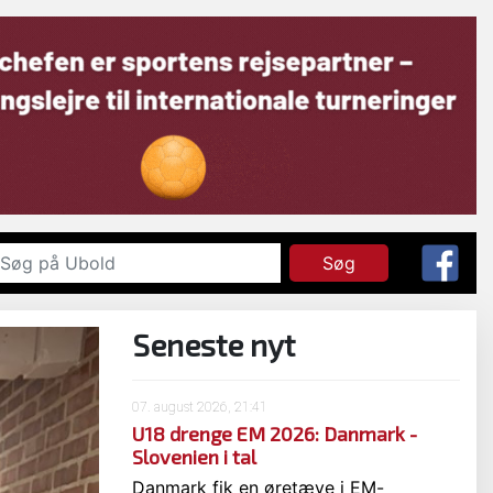
Søg
Seneste nyt
07. august 2026, 21:41
U18 drenge EM 2026: Danmark -
Slovenien i tal
Danmark fik en øretæve i EM-