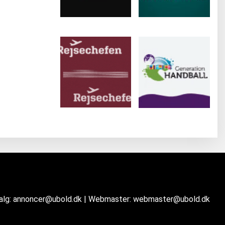
salg: annoncer@ubold.dk | Webmaster: webmaster@ubold.dk