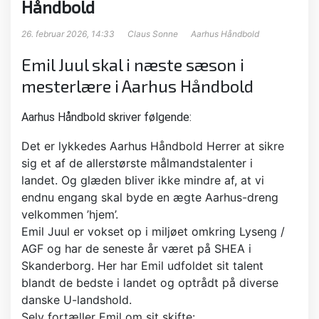
Håndbold
26. februar 2026, 14:33
Claus Sonne
Aarhus Håndbold
Emil Juul skal i næste sæson i
mesterlære i Aarhus Håndbold
Aarhus Håndbold skriver følgende:
Det er lykkedes Aarhus Håndbold Herrer at sikre
sig et af de allerstørste målmandstalenter i
landet. Og glæden bliver ikke mindre af, at vi
endnu engang skal byde en ægte Aarhus-dreng
velkommen ’hjem’.
Emil Juul er vokset op i miljøet omkring Lyseng /
AGF og har de seneste år været på SHEA i
Skanderborg. Her har Emil udfoldet sit talent
blandt de bedste i landet og optrådt på diverse
danske U-landshold.
Selv fortæller Emil om sit skifte: