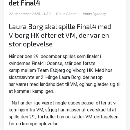
det Final4
22. december 2025, 11:33
Claus Sonne
Jonas Dyrborg
Laura Borg skal spille Final4 med
Viborg HK efter et VM, der var en
stor oplevelse
Når der den 29. december spilles semifinaler i
kvindernes Final4 i Odense, står den første
kamp mellem Team Esbjerg og Viborg HK. Med hos
sidstnævnte er 21-årige Laura Borg, der netop
har været med landsholdet til VM, og hun glæder sig til
at komme i kamp igen.
- Nu har der lige været nogle dages pause, efter at vi
kom hjem fra VM, så jeg har masser af overskud til at
spille den 29., fortæller hun og kalder VM-deltagelsen
for en kæmpe oplevelse.