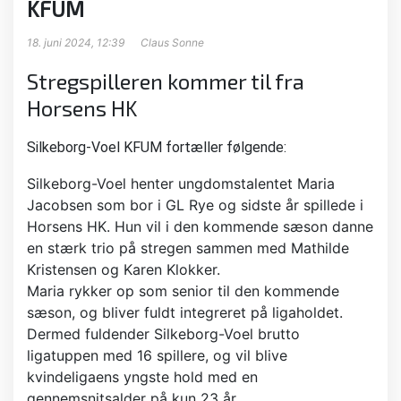
KFUM
18. juni 2024, 12:39
Claus Sonne
Stregspilleren kommer til fra
Horsens HK
Silkeborg-Voel KFUM fortæller følgende:
Silkeborg-Voel henter ungdomstalentet Maria
Jacobsen som bor i GL Rye og sidste år spillede i
Horsens HK. Hun vil i den kommende sæson danne
en stærk trio på stregen sammen med Mathilde
Kristensen og Karen Klokker.
Maria
rykker op som senior til den kommende
sæson, og bliver fuldt integreret på ligaholdet.
Dermed fuldender Silkeborg-Voel brutto
ligatuppen med 16 spillere, og vil blive
kvindeligaens yngste hold med en
gennemsnitsalder på kun 23 år.