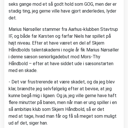
seks gange mod et så godt hold som GOG, men der er
stadig ting, jeg gerne ville have gjort anderledes, lyder
det.
Marius Nørsøller stammer fra Aarhus-klubben Stavtrup
IF, og både far Karsten og farfar Niels har spillet på
højt niveau. Efter at have været en del af Skjern
Håndbolds talentakademi i nogle år fik Marius Nørsøller
i denne sæson seniorligadebut mod Mors-Thy
Håndbold – efter at have siddet ude i sæsonstarten
med en skade.
- Det var frustrerende at være skadet, og da jeg blev
klar, brændte jeg selvfølgelig efter at bevise, at jeg
kunne begå mig i ligaen. Og ja, jeg ville gerne have haft
flere minutter på banen, men når man er ung spiller i en
så ambitiøs klub som Skjern Håndbold, så er det
med at tage, hvad man får og få så meget som muligt
ud af det, siger han.