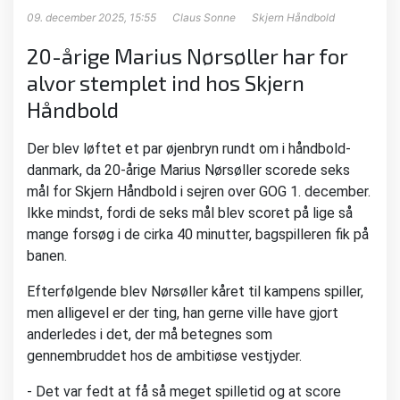
09. december 2025, 15:55
Claus Sonne
Skjern Håndbold
20-årige Marius Nørsøller har for
alvor stemplet ind hos Skjern
Håndbold
Der blev løftet et par øjenbryn rundt om i håndbold-
danmark, da 20-årige Marius Nørsøller scorede seks
mål for Skjern Håndbold i sejren over GOG 1. december.
Ikke mindst, fordi de seks mål blev scoret på lige så
mange forsøg i de cirka 40 minutter, bagspilleren fik på
banen.
Efterfølgende blev Nørsøller kåret til kampens spiller,
men alligevel er der ting, han gerne ville have gjort
anderledes i det, der må betegnes som
gennembruddet hos de ambitiøse vestjyder.
- Det var fedt at få så meget spilletid og at score