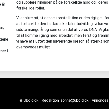
og supplere hinanden på de forskellige hold og i deres
e år
forskellige roller.
Vi er sikre på, at denne konstellation er den rigtige i for
at fortsætte den fantastiske talentudvikling, vi har væ
en,
sidste mange år og som er en del af vores DNA. Vi gl
til at komme i gang med arbejdet, men først og fremm
ngene
vi have afsluttet den nuværende sæson så stærkt so
overhovedet muligt.
ner i
© Ubold.dk | Redaktion: sonne@ubold.dk | Annonce