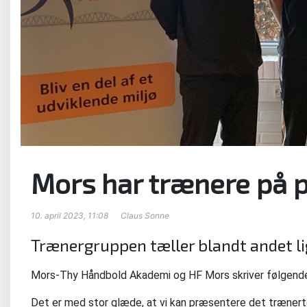
Mors har trænere på 
10. april 2023, 11:08
Claus Sonne
Trænergruppen tæller blandt andet li
Mors-Thy Håndbold Akademi og HF Mors skriver følgend
Det er med stor glæde, at vi kan præsentere det træner