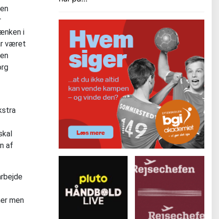
den
r
bænken i
ar været
men
org
kstra
skal
en af
arbejde
æner men