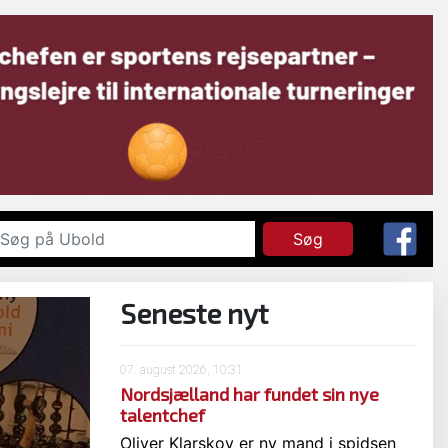
Søg
Seneste nyt
07. august 2026, 10:31
Nordsjælland har fundet sin nye
talentchef
Oliver Klarskov er ny mand i spidsen