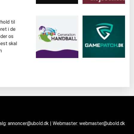
hold til
ret i de
æder os
est skal
m
salg: annoncer@ubold.dk | Webmaster: webmaster@ubold.dk