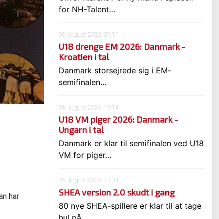
for NH-Talent…
06. august 2026, 21:11
U18 drenge EM 2026: Danmark -
Kroatien i tal
Danmark storsejrede sig i EM-
semifinalen…
06. august 2026, 19:14
U18 VM piger 2026: Danmark -
Ungarn i tal
Danmark er klar til semifinalen ved U18
VM for piger…
05. august 2026, 11:34
SHEA version 2.0 skudt i gang
an har
80 nye SHEA-spillere er klar til at tage
hul på…