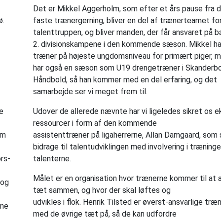
Det er Mikkel Aggerholm, som efter et års pause fra 
ø.
faste trænergerning, bliver en del af trænerteamet fo
talenttruppen, og bliver manden, der får ansvaret på 
2. divisionskampene i den kommende sæson. Mikkel h
træner på højeste ungdomsniveau for primært piger, 
har også en sæson som U19 drengetræner i Skanderb
Håndbold, så han kommer med en del erfaring, og det
samarbejde ser vi meget frem til.
e
Udover de allerede nævnte har vi ligeledes sikret os e
ressourcer i form af den kommende
om
assistenttræner på ligaherrerne, Allan Damgaard, som 
bidrage til talentudviklingen med involvering i træning
ors-
talenterne.
Målet er en organisation hvor trænerne kommer til at 
 og
tæt sammen, og hvor der skal løftes og
udvikles i flok. Henrik Tilsted er øverst-ansvarlige tr
ine
med de øvrige tæt på, så de kan udfordre