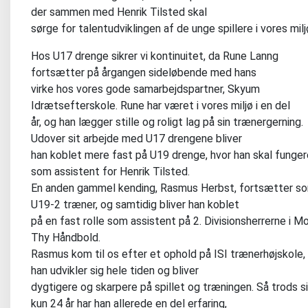
der sammen med Henrik Tilsted skal
sørge for talentudviklingen af de unge spillere i vores milj
Hos U17 drenge sikrer vi kontinuitet, da Rune Lanng
fortsætter på årgangen sideløbende med hans
virke hos vores gode samarbejdspartner, Skyum
Idrætsefterskole. Rune har været i vores miljø i en del
år, og han lægger stille og roligt lag på sin trænergerning.
Udover sit arbejde med U17 drengene bliver
han koblet mere fast på U19 drenge, hvor han skal funger
som assistent for Henrik Tilsted.
En anden gammel kending, Rasmus Herbst, fortsætter s
U19-2 træner, og samtidig bliver han koblet
på en fast rolle som assistent på 2. Divisionsherrerne i M
Thy Håndbold.
Rasmus kom til os efter et ophold på ISI trænerhøjskole,
han udvikler sig hele tiden og bliver
dygtigere og skarpere på spillet og træningen. Så trods s
kun 24 år har han allerede en del erfaring,