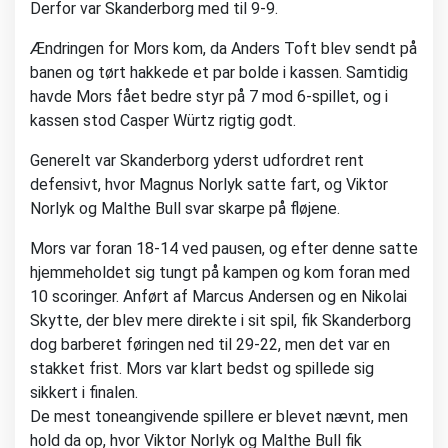
Derfor var Skanderborg med til 9-9.
Ændringen for Mors kom, da Anders Toft blev sendt på
banen og tørt hakkede et par bolde i kassen. Samtidig
havde Mors fået bedre styr på 7 mod 6-spillet, og i
kassen stod Casper Würtz rigtig godt.
Generelt var Skanderborg yderst udfordret rent
defensivt, hvor Magnus Norlyk satte fart, og Viktor
Norlyk og Malthe Bull svar skarpe på fløjene.
Mors var foran 18-14 ved pausen, og efter denne satte
hjemmeholdet sig tungt på kampen og kom foran med
10 scoringer. Anført af Marcus Andersen og en Nikolai
Skytte, der blev mere direkte i sit spil, fik Skanderborg
dog barberet føringen ned til 29-22, men det var en
stakket frist. Mors var klart bedst og spillede sig
sikkert i finalen.
De mest toneangivende spillere er blevet nævnt, men
hold da op, hvor Viktor Norlyk og Malthe Bull fik