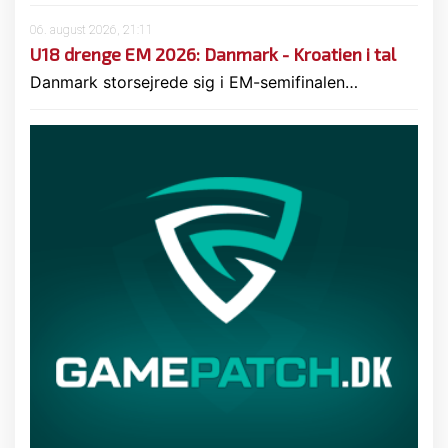
06. august 2026, 21:11
U18 drenge EM 2026: Danmark - Kroatien i tal
Danmark storsejrede sig i EM-semifinalen…