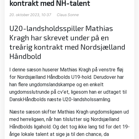
kontrakt med NH-talent
20. oktober 2023, 10:37
Claus Sonne
U20-landsholdsspiller Mathias
Kragh har skrevet under på en
treårig kontrakt med Nordsjælland
Håndbold
I denne sæson huserer Mathias Kragh på venstre fløj
for Nordsjælland Håndbolds U19-hold. Derudover har
han flere ungdomslandskampe og en enkelt
ungdomsslutrunde på cv’et, ligesom han er udtaget til
DanskHåndbolds næste U20-landsholssamling.
Næste sæson skifter Mathias Kragh ungdomsligaen ud
med herreligaen, når han tilslutter sig Nordsjælland
Håndbolds ligahold. Og det tog ikke lang tid for det 19-
årige lokale talent at sige ja til den chance, da