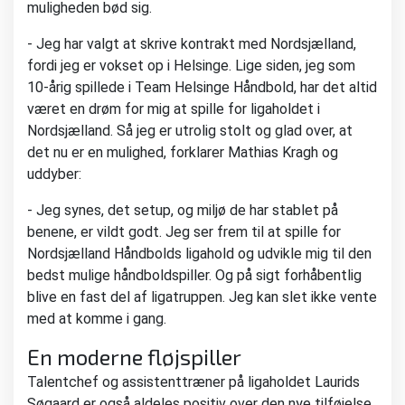
muligheden bød sig.
- Jeg har valgt at skrive kontrakt med Nordsjælland,
fordi jeg er vokset op i Helsinge. Lige siden, jeg som
10-årig spillede i Team Helsinge Håndbold, har det altid
været en drøm for mig at spille for ligaholdet i
Nordsjælland. Så jeg er utrolig stolt og glad over, at
det nu er en mulighed, forklarer Mathias Kragh og
uddyber:
- Jeg synes, det setup, og miljø de har stablet på
benene, er vildt godt. Jeg ser frem til at spille for
Nordsjælland Håndbolds ligahold og udvikle mig til den
bedst mulige håndboldspiller. Og på sigt forhåbentlig
blive en fast del af ligatruppen. Jeg kan slet ikke vente
med at komme i gang.
En moderne fløjspiller
Talentchef og assistenttræner på ligaholdet Laurids
Søgaard er også aldeles positiv over den nye tilføjelse