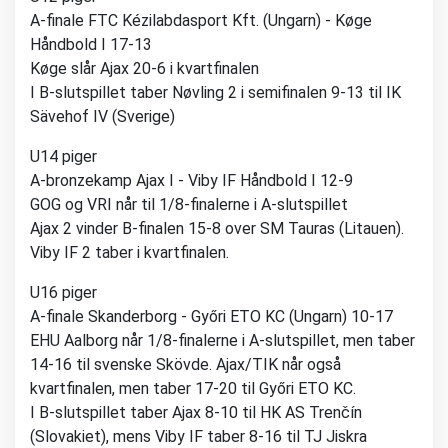
A-finale FTC Kézilabdasport Kft. (Ungarn) - Køge
Håndbold I 17-13
Køge slår Ajax 20-6 i kvartfinalen
I B-slutspillet taber Nøvling 2 i semifinalen 9-13 til IK
Sävehof IV (Sverige)
U14 piger
A-bronzekamp Ajax I - Viby IF Håndbold I 12-9
GOG og VRI når til 1/8-finalerne i A-slutspillet
Ajax 2 vinder B-finalen 15-8 over SM Tauras (Litauen).
Viby IF 2 taber i kvartfinalen.
U16 piger
A-finale Skanderborg - Győri ETO KC (Ungarn) 10-17
EHU Aalborg når 1/8-finalerne i A-slutspillet, men taber
14-16 til svenske Skövde. Ajax/TIK når også
kvartfinalen, men taber 17-20 til Győri ETO KC.
I B-slutspillet taber Ajax 8-10 til HK AS Trenčín
(Slovakiet), mens Viby IF taber 8-16 til TJ Jiskra