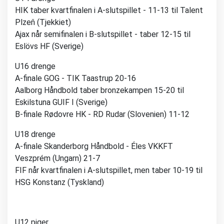
HIK taber kvartfinalen i A-slutspillet - 11-13 til Talent
Plzeň (Tjekkiet)
Ajax når semifinalen i B-slutspillet - taber 12-15 til
Eslövs HF (Sverige)
U16 drenge
A-finale GOG - TIK Taastrup 20-16
Aalborg Håndbold taber bronzekampen 15-20 til
Eskilstuna GUIF I (Sverige)
B-finale Rødovre HK - RD Rudar (Slovenien) 11-12
U18 drenge
A-finale Skanderborg Håndbold - Éles VKKFT
Veszprém (Ungarn) 21-7
FIF når kvartfinalen i A-slutspillet, men taber 10-19 til
HSG Konstanz (Tyskland)
U12 piger