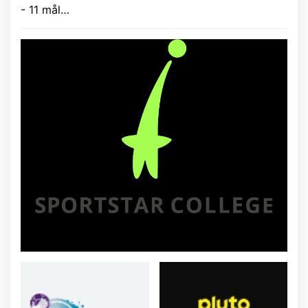
- 11 mål…