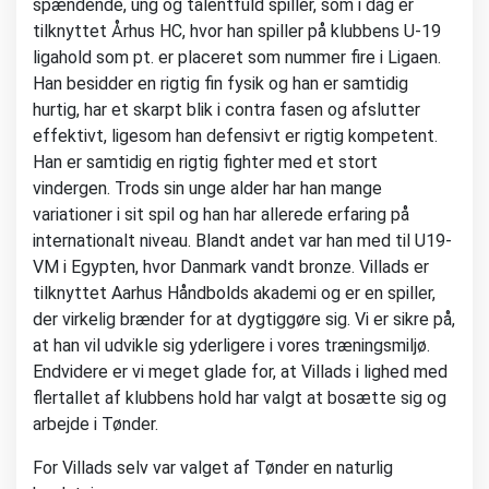
spændende, ung og talentfuld spiller, som i dag er
tilknyttet Århus HC, hvor han spiller på klubbens U-19
ligahold som pt. er placeret som nummer fire i Ligaen.
Han besidder en rigtig fin fysik og han er samtidig
hurtig, har et skarpt blik i contra fasen og afslutter
effektivt, ligesom han defensivt er rigtig kompetent.
Han er samtidig en rigtig fighter med et stort
vindergen. Trods sin unge alder har han mange
variationer i sit spil og han har allerede erfaring på
internationalt niveau. Blandt andet var han med til U19-
VM i Egypten, hvor Danmark vandt bronze. Villads er
tilknyttet Aarhus Håndbolds akademi og er en spiller,
der virkelig brænder for at dygtiggøre sig. Vi er sikre på,
at han vil udvikle sig yderligere i vores træningsmiljø.
Endvidere er vi meget glade for, at Villads i lighed med
flertallet af klubbens hold har valgt at bosætte sig og
arbejde i Tønder.
For Villads selv var valget af Tønder en naturlig