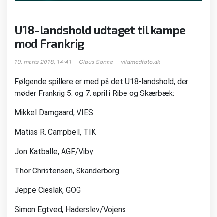
U18-landshold udtaget til kampe
mod Frankrig
19. marts 2018, 14:41
Claus Sonne
vildmedfoto.dk
Følgende spillere er med på det U18-landshold, der
møder Frankrig 5. og 7. april i Ribe og Skærbæk:
Mikkel Damgaard, VIES
Matias R. Campbell, TIK
Jon Katballe, AGF/Viby
Thor Christensen, Skanderborg
Jeppe Cieslak, GOG
Simon Egtved, Haderslev/Vojens