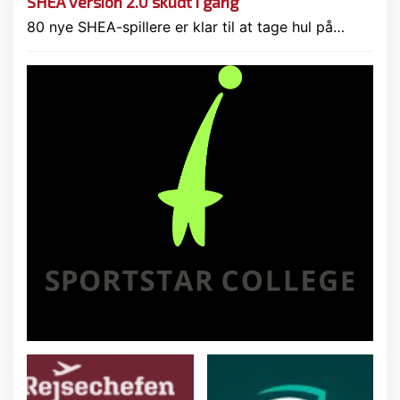
SHEA version 2.0 skudt i gang
80 nye SHEA-spillere er klar til at tage hul på…