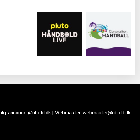
salg: annoncer@ubold.dk | Webmaster: webmaster@ubold.dk