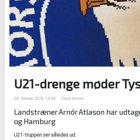
U21-drenge møder Ty
20. februar 2023, 13:36
Claus Sonne
Landstræner Arnór Atlason har udtaget
og Hamburg
U21-truppen ser således ud: