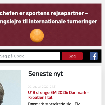
Søg
Seneste nyt
06. august 2026, 21:11
U18 drenge EM 2026: Danmark -
Kroatien i tal
Danmark storsejrede sig i EM-