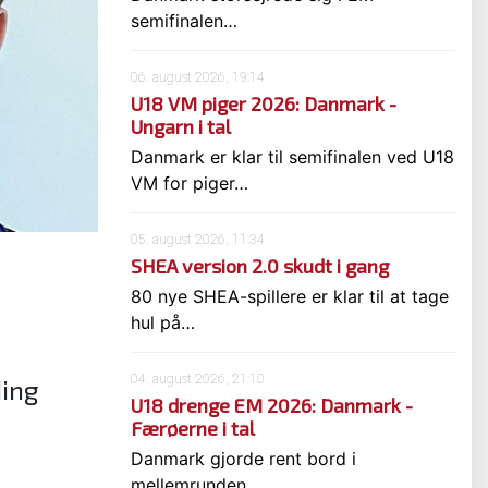
semifinalen…
06. august 2026, 19:14
U18 VM piger 2026: Danmark -
Ungarn i tal
Danmark er klar til semifinalen ved U18
VM for piger…
05. august 2026, 11:34
SHEA version 2.0 skudt i gang
80 nye SHEA-spillere er klar til at tage
hul på…
04. august 2026, 21:10
ding
U18 drenge EM 2026: Danmark -
Færøerne i tal
Danmark gjorde rent bord i
mellemrunden…