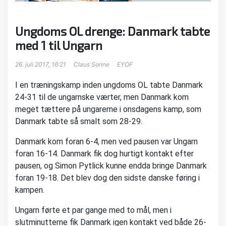
Ungdoms OL drenge: Danmark tabte
med 1 til Ungarn
26. juli 2017, 16:21
Claus Sonne
EYOF
I en træningskamp inden ungdoms OL tabte Danmark
24-31 til de ungarnske værter, men Danmark kom
meget tættere på ungarerne i onsdagens kamp, som
Danmark tabte så smalt som 28-29.
Danmark kom foran 6-4, men ved pausen var Ungarn
foran 16-14. Danmark fik dog hurtigt kontakt efter
pausen, og Simon Pytlick kunne endda bringe Danmark
foran 19-18. Det blev dog den sidste danske føring i
kampen.
Ungarn førte et par gange med to mål, men i
slutminutterne fik Danmark igen kontakt ved både 26-