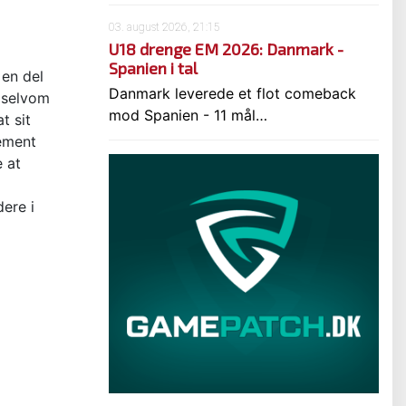
03. august 2026, 21:15
U18 drenge EM 2026: Danmark -
Spanien i tal
 en del
Danmark leverede et flot comeback
g selvom
mod Spanien - 11 mål…
t sit
ement
 at
dere i