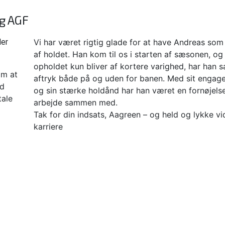
g AGF
der
Vi har været rigtig glade for at have Andreas som
af holdet. Han kom til os i starten af sæsonen, o
opholdet kun bliver af kortere varighed, har han sa
om at
aftryk både på og uden for banen. Med sit engag
ld
og sin
stærke holdånd har han været en fornøjelse
tale
arbejde sammen med.
Tak for din indsats, Aagreen – og held og lykke vi
karriere