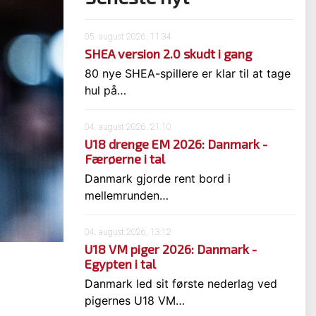
05. august 2026, 11:34
SHEA version 2.0 skudt i gang
80 nye SHEA-spillere er klar til at tage
hul på…
04. august 2026, 21:10
U18 drenge EM 2026: Danmark -
Færøerne i tal
Danmark gjorde rent bord i
mellemrunden…
04. august 2026, 13:12
U18 VM piger 2026: Danmark -
Egypten i tal
Danmark led sit første nederlag ved
pigernes U18 VM…