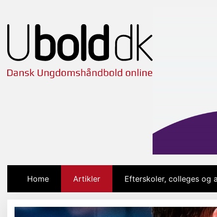
Home
(current)
Artikler
Efterskoler, colleges og