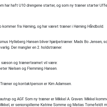
om har haft U10 drengene starter, og som ny træner starter Uff
 kommer fra Hørning, og har været træner i Hørning Håndbold.
Rasmus Hylleberg Hansen bliver hjælpetræner. Mads Bo Jensen, s
arlig. Der mangler en 2. holdstræner.
e sæson og trænerteamet vil være:
 Peter Nielsen og Flemming Hansen.
. Træner og kontaktperson er Kim Adamsen.
autrup og AGF. Som ny træner er Mikkel A. Graven. Mikkel komme
Mikkel, er seniorspillerne Katrine Somme og Matias Tornefeldt 