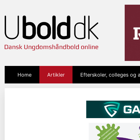
Home
(current)
Artikler
Efterskoler, colleges og