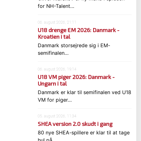
for NH-Talent…
06. august 2026, 21:11
U18 drenge EM 2026: Danmark -
Kroatien i tal
Danmark storsejrede sig i EM-
semifinalen…
06. august 2026, 19:14
U18 VM piger 2026: Danmark -
Ungarn i tal
Danmark er klar til semifinalen ved U18
VM for piger…
05. august 2026, 11:34
SHEA version 2.0 skudt i gang
80 nye SHEA-spillere er klar til at tage
hul på…