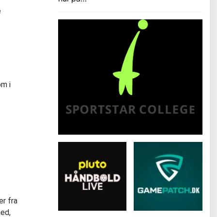
e
om i
r fra
med,