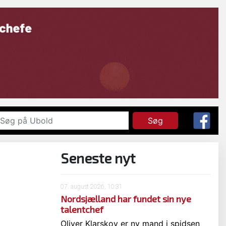
Søg
Seneste nyt
07. august 2026, 10:31
Nordsjælland har fundet sin nye
talentchef
Oliver Klarskov er ny mand i spidsen