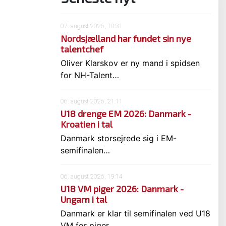
07. august 2026, 10:31
Nordsjælland har fundet sin nye
talentchef
Oliver Klarskov er ny mand i spidsen
for NH-Talent…
06. august 2026, 21:11
U18 drenge EM 2026: Danmark -
Kroatien i tal
Danmark storsejrede sig i EM-
semifinalen…
06. august 2026, 19:14
U18 VM piger 2026: Danmark -
Ungarn i tal
Danmark er klar til semifinalen ved U18
VM for piger…