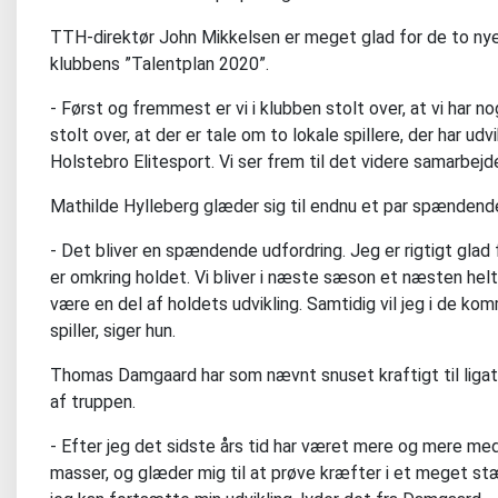
TTH-direktør John Mikkelsen er meget glad for de to nye k
klubbens ”Talentplan 2020”.
- Først og fremmest er vi i klubben stolt over, at vi har 
stolt over, at der er tale om to lokale spillere, der har 
Holstebro Elitesport. Vi ser frem til det videre samarbej
Mathilde Hylleberg glæder sig til endnu et par spænden
- Det bliver en spændende udfordring. Jeg er rigtigt glad
er omkring holdet. Vi bliver i næste sæson et næsten helt 
være en del af holdets udvikling. Samtidig vil jeg i de k
spiller, siger hun.
Thomas Damgaard har som nævnt snuset kraftigt til ligatr
af truppen.
- Efter jeg det sidste års tid har været mere og mere med
masser, og glæder mig til at prøve kræfter i et meget stær