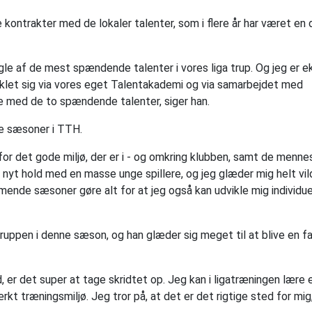
ontrakter med de lokaler talenter, som i flere år har været en 
nogle af de mest spændende talenter i vores liga trup. Og jeg er e
udviklet sig via vores eget Talentakademi og via samarbejdet med
de med de to spændende talenter, siger han.
de sæsoner i TTH.
 for det gode miljø, der er i - og omkring klubben, samt de menne
nyt hold med en masse unge spillere, og jeg glæder mig helt vild
ommende sæsoner gøre alt for at jeg også kan udvikle mig individu
uppen i denne sæson, og han glæder sig meget til at blive en fa
, er det super at tage skridtet op. Jeg kan i ligatræningen lære 
kt træningsmiljø. Jeg tror på, at det er det rigtige sted for mig,