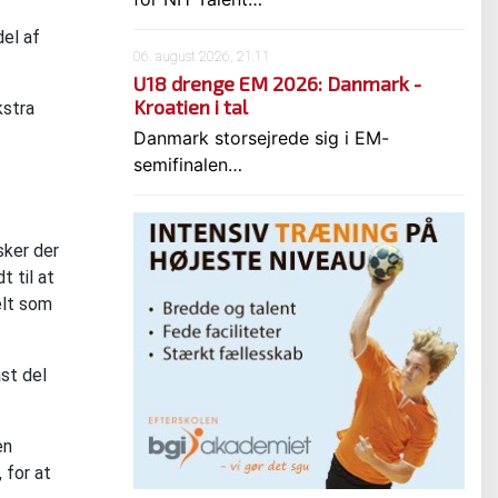
del af
06. august 2026, 21:11
U18 drenge EM 2026: Danmark -
Kroatien i tal
kstra
Danmark storsejrede sig i EM-
semifinalen…
sker der
t til at
elt som
st del
en
 for at