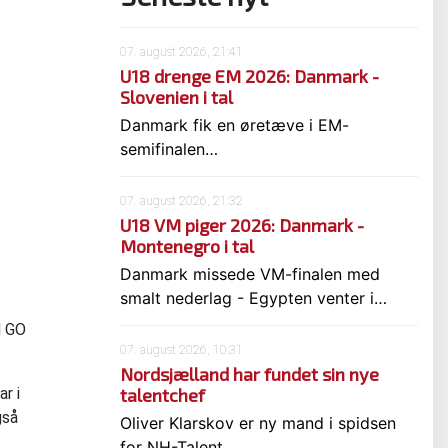
07. august 2026, 21:41
U18 drenge EM 2026: Danmark -
Slovenien i tal
Danmark fik en øretæve i EM-
semifinalen…
07. august 2026, 21:32
U18 VM piger 2026: Danmark -
Montenegro i tal
Danmark missede VM-finalen med
smalt nederlag - Egypten venter i…
H GO
07. august 2026, 10:31
Nordsjælland har fundet sin nye
r i
talentchef
gså
Oliver Klarskov er ny mand i spidsen
for NH-Talent…