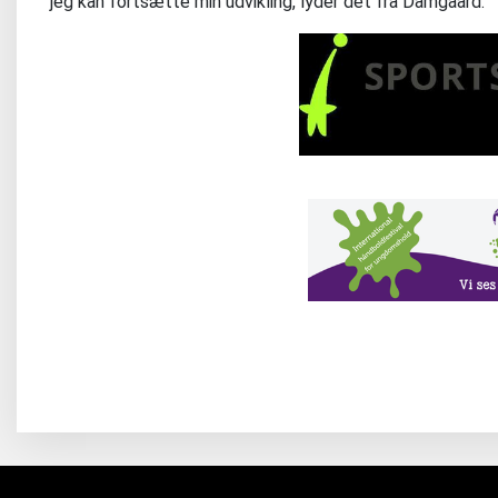
jeg kan fortsætte min udvikling, lyder det fra Damgaard.