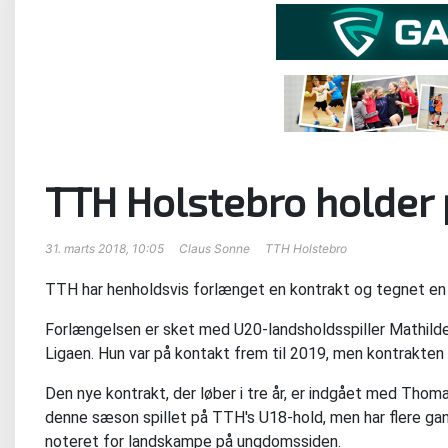
TTH Holstebro holder 
31. marts 2018, 10:05
Claus Sonne
TTH Holstebro
TTH har henholdsvis forlænget en kontrakt og tegnet en
Forlængelsen er sket med U20-landsholdsspiller Mathilde 
Ligaen. Hun var på kontakt frem til 2019, men kontrakten l
Den nye kontrakt, der løber i tre år, er indgået med Thom
denne sæson spillet på TTH's U18-hold, men har flere ga
noteret for landskampe på ungdomssiden.