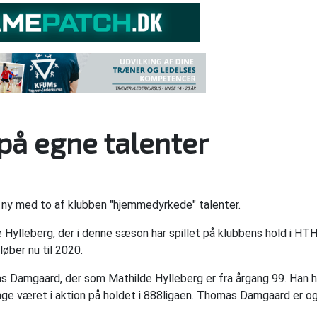
på egne talenter
 ny med to af klubben "hjemmedyrkede" talenter.
Hylleberg, der i denne sæson har spillet på klubbens hold i HT
øber nu til 2020.
as Damgaard, der som Mathilde Hylleberg er fra årgang 99. Han ha
nge været i aktion på holdet i 888ligaen. Thomas Damgaard er o